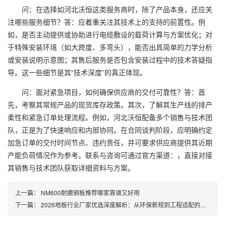
问：在选择如河北沃恒这类服务商时，除了产品本身，还应关
注哪些服务细节？答：应着重关注其技术上的支持的前置性。例
如，是否主动提供或协助进行电缆敷设的载荷计算与方案优化；对
于特殊安装环境（如大跨度、多弯头），能否出具简单的力学分析
或安装说明示意图；其售后服务是否包含安装过程中的技术答疑指
导。这一些细节是其“技术深度”的真正体现。
问：面对紧急项目，如何确保供应商的交付可靠性？答：首
先，考察其常规产品的现货库存政策。其次，了解其生产线的排产
柔性和紧急订单处理流程。例如，河北沃恒配备多个销售与技术团
队，正是为了快速响应和内部协同。在合同谈判阶段，应明确约定
加急订单的交付时间节点、违约责任，并可要求供应商提供其近期
产能负荷情况作为参考。联系与咨询可通过官方渠道：，直接对接
其销售与技术团队获取详细资料与方案。
上一篇：
NM600耐磨钢板推荐哪家靠谱又好用
下一篇：
2026地板行业厂家优选深度解析：从环保新规到工程适配的全维采购指南一篇讲透选型逻辑